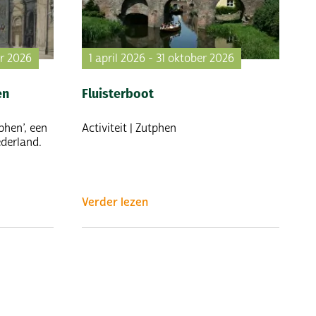
er 2026
1 april 2026 - 31 oktober 2026
en
Fluisterboot
phen’, een
Activiteit | Zutphen
derland.
Verder lezen