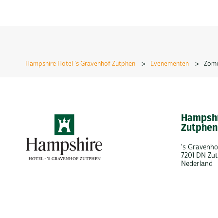
Hampshire Hotel 's Gravenhof Zutphen
>
Evenementen
>
Zome
Hampshi
Zutphen
's Gravenho
7201 DN Zu
Nederland