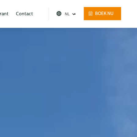
rant
Contact
BOEK NU